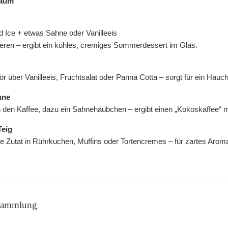
raum
 Ice + etwas Sahne oder Vanilleeis
ieren – ergibt ein kühles, cremiges Sommerdessert im Glas.
r über Vanilleeis, Fruchtsalat oder Panna Cotta – sorgt für ein Hauc
hne
n den Kaffee, dazu ein Sahnehäubchen – ergibt einen „Kokoskaffee“ m
Teig
te Zutat in Rührkuchen, Muffins oder Tortencremes – für zartes Arom
 Sammlung