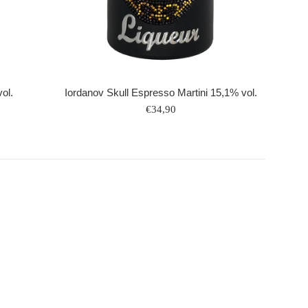
Iordanov Skull Espresso Martini 15,1% vol.
ol.
Normaler
€34,90
Preis