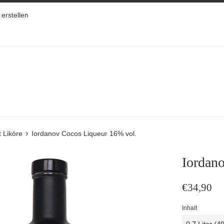
erstellen
›
 Liköre
Iordanov Cocos Liqueur 16% vol.
Iordan
Normaler
€34,90
Preis
Inhalt