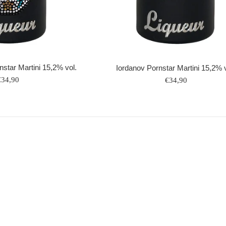
nstar Martini 15,2% vol.
Iordanov Pornstar Martini 15,2% v
Normaler
Normaler
€34,90
€34,90
reis
Preis