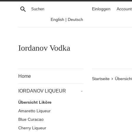
Direkt
Suchen
Einloggen
Account 
zum
Inhalt
English
|
Deutsch
Iordanov Vodka
Home
›
Startseite
Übersicht
IORDANOV LIQUEUR
-
Übersicht Liköre
Amaretto Liqueur
Blue Curacao
Cherry Liqueur