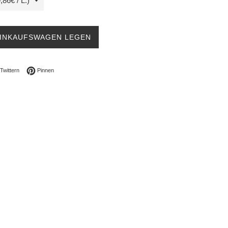
EINKAUFSWAGEN LEGEN
ebook teilen
Auf Twitter twittern
Auf Pinterest pinnen
Twittern
Pinnen