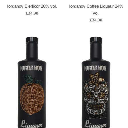
Iordanov Eierlikör 20% vol.
Iordanov Coffee Liqueur 24%
Normaler
vol.
€34,90
Preis
Normaler
€34,90
Preis