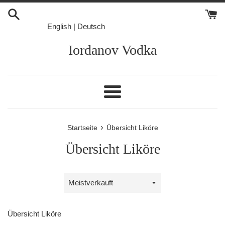
Direkt
zum
English
|
Deutsch
Inhalt
Iordanov Vodka
Menü
›
Startseite
Übersicht Liköre
Übersicht Liköre
Sortieren
nach
Übersicht Liköre