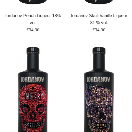
Iordanov Peach Liqueur 18%
Iordanov Skull Vanille Liqueur
vol.
31 % vol.
Normaler
Normaler
€34,90
€34,90
Preis
Preis