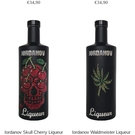
Normaler
Normaler
€34,90
€34,90
Preis
Preis
Iordanov Skull Cherry Liqueur
Iordanov Waldmeister Liqueur