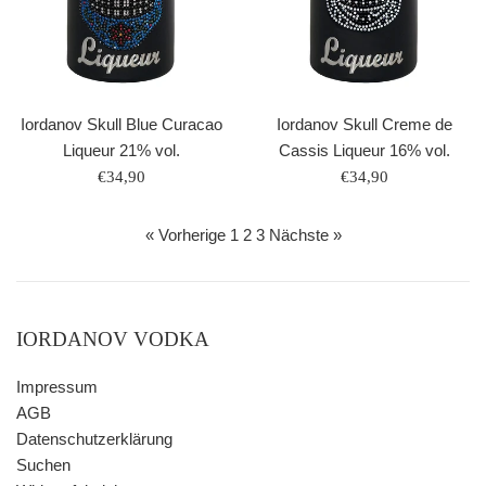
Iordanov Skull Blue Curacao
Iordanov Skull Creme de
Liqueur 21% vol.
Cassis Liqueur 16% vol.
Normaler
Normaler
€34,90
€34,90
Preis
Preis
« Vorherige
1
2
3
Nächste »
IORDANOV VODKA
Impressum
AGB
Datenschutzerklärung
Suchen