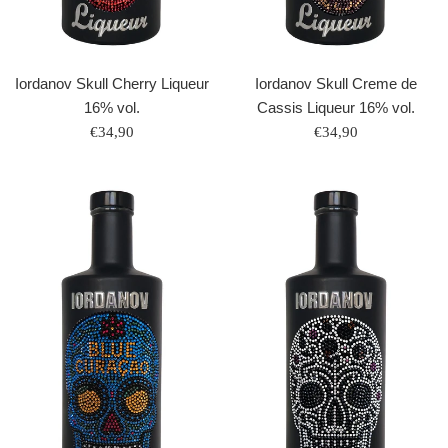
Iordanov Skull Cherry Liqueur
Iordanov Skull Creme de
16% vol.
Cassis Liqueur 16% vol.
Normaler
Normaler
€34,90
€34,90
Preis
Preis