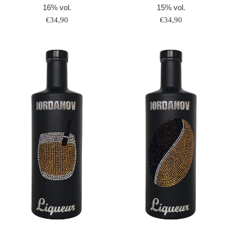
16% vol.
15% vol.
Normaler
Normaler
€34,90
€34,90
Preis
Preis