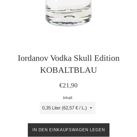
Iordanov Vodka Skull Edition
KOBALTBLAU
Normaler
€21,90
Preis
Inhalt
IN DEN EINKAUFSWAGEN LEGEN