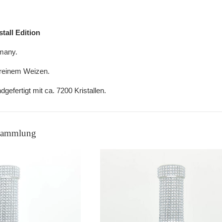
tall Edition
many.
s reinem Weizen.
efertigt mit ca. 7200 Kristallen.
 Sammlung