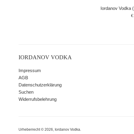
Iordanov Vodka (K
N
€
P
IORDANOV VODKA
Impressum
AGB
Datenschutzerklärung
Suchen
Widerrufsbelehrung
Urheberrecht © 2026,
Iordanov Vodka
.