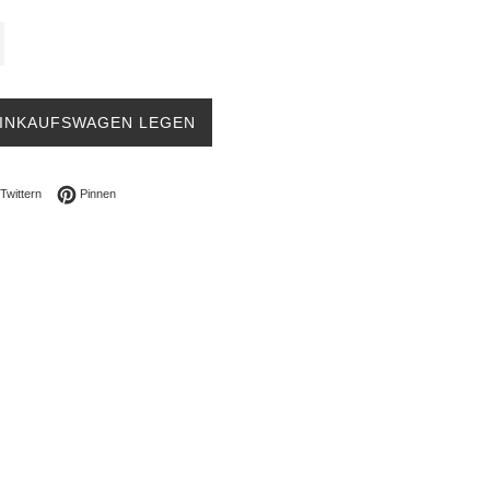
EINKAUFSWAGEN LEGEN
ebook teilen
Auf Twitter twittern
Auf Pinterest pinnen
Twittern
Pinnen