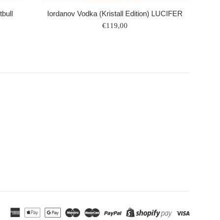
Iordanov Vodka (Kristall Edition) LUCIFER
tbull
Normaler
€119,00
Preis