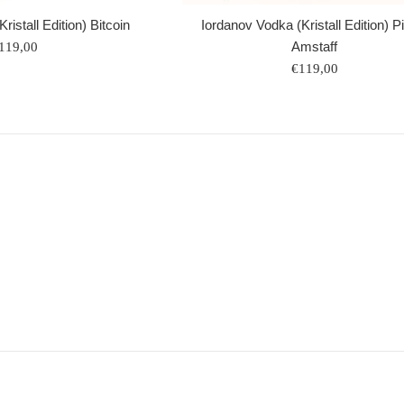
ristall Edition) Bitcoin
Iordanov Vodka (Kristall Edition) Pi
ormaler
Amstaff
119,00
reis
Normaler
€119,00
Preis