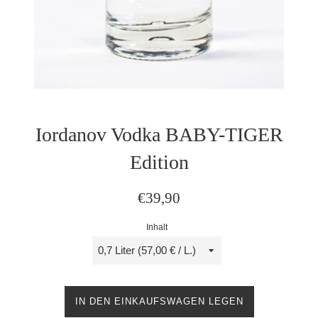
Iordanov Vodka BABY-TIGER
Edition
Normaler
€39,90
Preis
Inhalt
IN DEN EINKAUFSWAGEN LEGEN