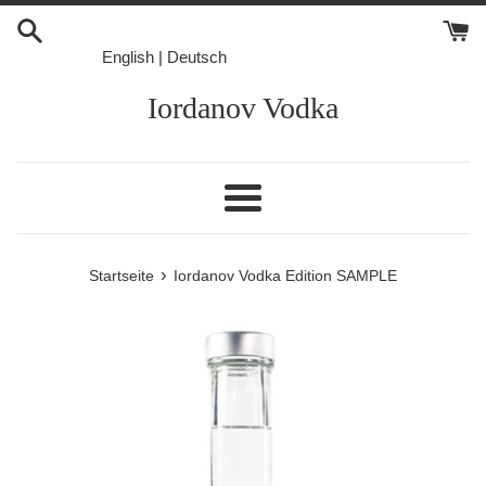
Direkt
zum
English
|
Deutsch
Inhalt
Iordanov Vodka
Menü
›
Startseite
Iordanov Vodka Edition SAMPLE