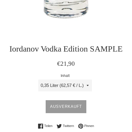
Iordanov Vodka Edition SAMPLE
Normaler
€21,90
Preis
Inhalt
AUSVERKAUFT
Auf Facebook teilen
Auf Twitter twittern
Auf Pinterest pinnen
Teilen
Twittern
Pinnen