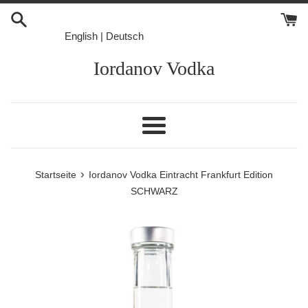
Direkt
zum
English
|
Deutsch
Inhalt
Iordanov Vodka
Menü
›
Startseite
Iordanov Vodka Eintracht Frankfurt Edition
SCHWARZ