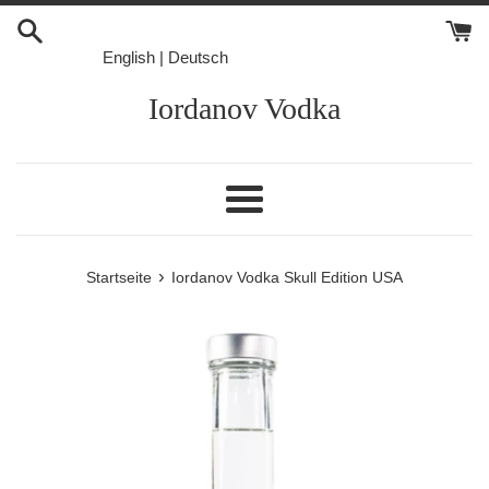
Direkt
zum
English
|
Deutsch
Inhalt
Iordanov Vodka
Menü
›
Startseite
Iordanov Vodka Skull Edition USA