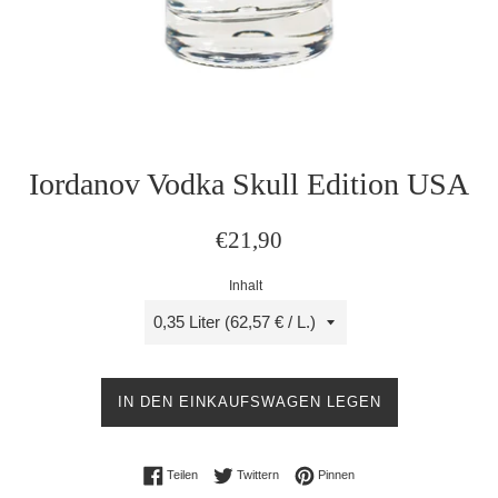
Iordanov Vodka Skull Edition USA
Normaler
€21,90
Preis
Inhalt
IN DEN EINKAUFSWAGEN LEGEN
Auf Facebook teilen
Auf Twitter twittern
Auf Pinterest pinnen
Teilen
Twittern
Pinnen